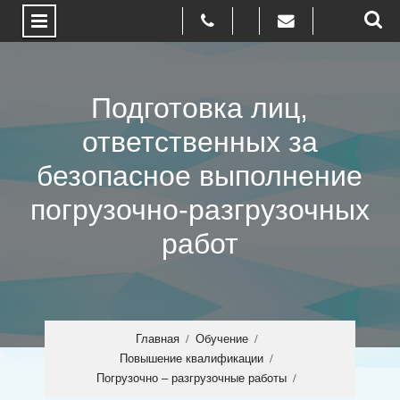
Пролистать
до
Подготовка лиц,
текста
ответственных за
безопасное выполнение
погрузочно-разгрузочных
работ
Главная
Обучение
Повышение квалификации
Погрузочно – разгрузочные работы